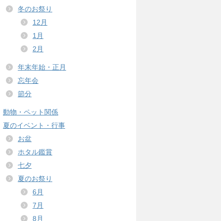
冬のお祭り
12月
1月
2月
年末年始・正月
忘年会
節分
動物・ペット関係
夏のイベント・行事
お盆
ホタル鑑賞
七夕
夏のお祭り
6月
7月
8月