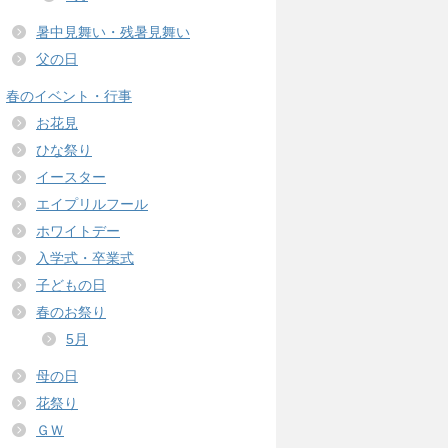
暑中見舞い・残暑見舞い
父の日
春のイベント・行事
お花見
ひな祭り
イースター
エイプリルフール
ホワイトデー
入学式・卒業式
子どもの日
春のお祭り
5月
母の日
花祭り
ＧＷ