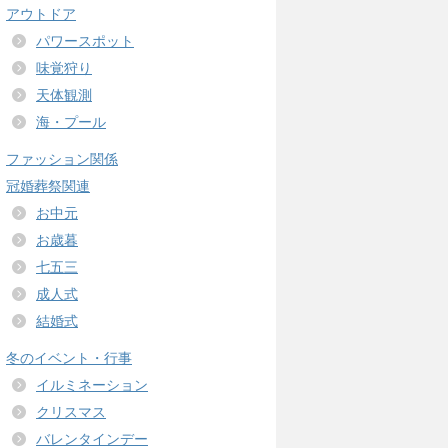
アウトドア
パワースポット
味覚狩り
天体観測
海・プール
ファッション関係
冠婚葬祭関連
お中元
お歳暮
七五三
成人式
結婚式
冬のイベント・行事
イルミネーション
クリスマス
バレンタインデー