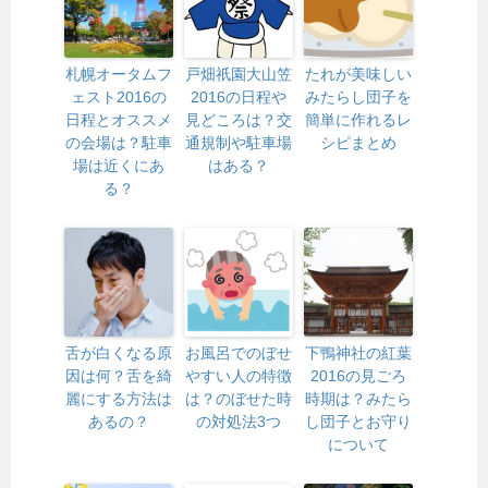
札幌オータムフ
戸畑祇園大山笠
たれが美味しい
ェスト2016の
2016の日程や
みたらし団子を
日程とオススメ
見どころは？交
簡単に作れるレ
の会場は？駐車
通規制や駐車場
シピまとめ
場は近くにあ
はある？
る？
舌が白くなる原
お風呂でのぼせ
下鴨神社の紅葉
因は何？舌を綺
やすい人の特徴
2016の見ごろ
麗にする方法は
は？のぼせた時
時期は？みたら
あるの？
の対処法3つ
し団子とお守り
について