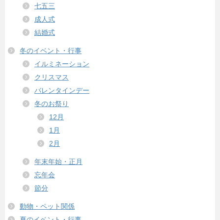
七五三
成人式
結婚式
冬のイベント・行事
イルミネーション
クリスマス
バレンタインデー
冬のお祭り
12月
1月
2月
年末年始・正月
忘年会
節分
動物・ペット関係
夏のイベント・行事