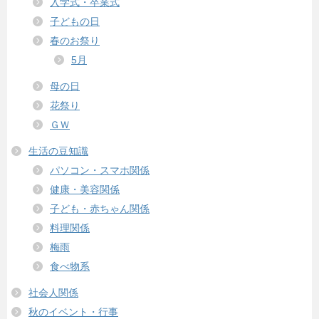
入学式・卒業式
子どもの日
春のお祭り
5月
母の日
花祭り
ＧＷ
生活の豆知識
パソコン・スマホ関係
健康・美容関係
子ども・赤ちゃん関係
料理関係
梅雨
食べ物系
社会人関係
秋のイベント・行事