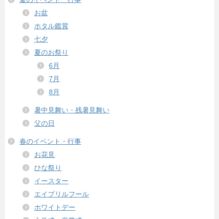
お盆
ホタル鑑賞
七夕
夏のお祭り
6月
7月
8月
暑中見舞い・残暑見舞い
父の日
春のイベント・行事
お花見
ひな祭り
イースター
エイプリルフール
ホワイトデー