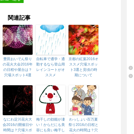
関連記事
豊田おいでん祭り
自転車で通学・通
京都の紅葉2016オ
の花火大会2016年
勤するなら登山用
ススメ穴場スポッ
の日程や屋台は？
レインコートがオ
ト3選と見頃の時
穴場スポット4選
ススメ
期について
なにわ淀川花火大
梅干しの効能が凄
わっしょい百万夏
会2016の開催日や
い！からだにも美
祭り2016の日程と
時間は？穴場スポ
容にも良い梅干し
花火の時間は？穴