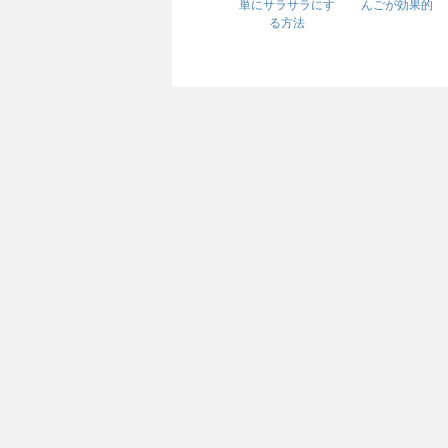
単にサラサラにす
んごが効果的
る方法