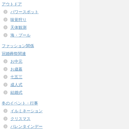
アウトドア
パワースポット
味覚狩り
天体観測
海・プール
ファッション関係
冠婚葬祭関連
お中元
お歳暮
七五三
成人式
結婚式
冬のイベント・行事
イルミネーション
クリスマス
バレンタインデー