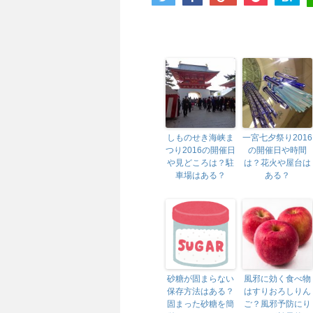
しものせき海峡ま
一宮七夕祭り2016
つり2016の開催日
の開催日や時間
や見どころは？駐
は？花火や屋台は
車場はある？
ある？
砂糖が固まらない
風邪に効く食べ物
保存方法はある？
はすりおろしりん
固まった砂糖を簡
ご？風邪予防にり