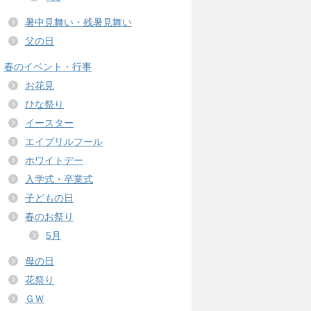
暑中見舞い・残暑見舞い
父の日
春のイベント・行事
お花見
ひな祭り
イースター
エイプリルフール
ホワイトデー
入学式・卒業式
子どもの日
春のお祭り
5月
母の日
花祭り
ＧＷ