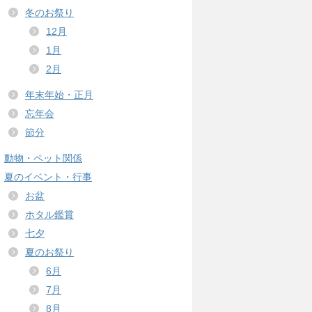
冬のお祭り
12月
1月
2月
年末年始・正月
忘年会
節分
動物・ペット関係
夏のイベント・行事
お盆
ホタル鑑賞
七夕
夏のお祭り
6月
7月
8月