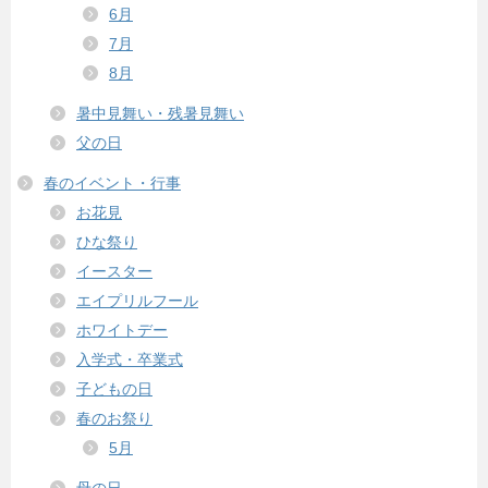
6月
7月
8月
暑中見舞い・残暑見舞い
父の日
春のイベント・行事
お花見
ひな祭り
イースター
エイプリルフール
ホワイトデー
入学式・卒業式
子どもの日
春のお祭り
5月
母の日