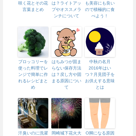
咲く花とその花
は？ライトアッ
も美容にも良い
言葉まとめ
プやオススメラ
ので積極的に食
ンチについて
べよう！
ブロッコリーを
はちみつが固ま
中秋の名月
使った料理でレ
らない保存方法
2016年はい
ンジで簡単に作
は？戻し方や固
つ？月見団子を
れるレシピまと
まる原因につい
お供えする意味
め
て
とは
汗臭いのに洗濯
岡崎城下花火大
O脚になる原因