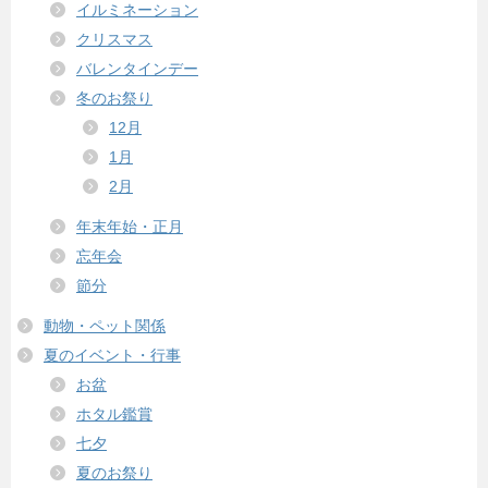
イルミネーション
クリスマス
バレンタインデー
冬のお祭り
12月
1月
2月
年末年始・正月
忘年会
節分
動物・ペット関係
夏のイベント・行事
お盆
ホタル鑑賞
七夕
夏のお祭り