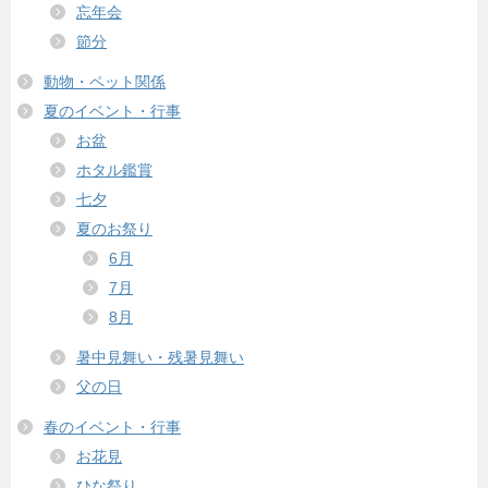
忘年会
節分
動物・ペット関係
夏のイベント・行事
お盆
ホタル鑑賞
七夕
夏のお祭り
6月
7月
8月
暑中見舞い・残暑見舞い
父の日
春のイベント・行事
お花見
ひな祭り