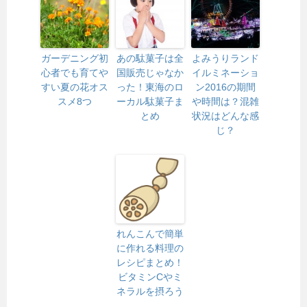
ガーデニング初
あの駄菓子は全
よみうりランド
心者でも育てや
国販売じゃなか
イルミネーショ
すい夏の花オス
った！東海のロ
ン2016の期間
スメ8つ
ーカル駄菓子ま
や時間は？混雑
とめ
状況はどんな感
じ？
れんこんで簡単
に作れる料理の
レシピまとめ！
ビタミンCやミ
ネラルを摂ろう