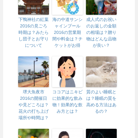
下鴨神社の紅葉
海の中道サンシ
成人式のお祝い
2016の見ごろ
ャインプール
のお返しの金額
時期は？みたら
2016の営業期
の相場は？贈り
し団子とお守り
間や料金は？チ
物はどんな品物
について
ケットがお得
が良い？
堺大魚夜市
ココアはニキビ
質のよい睡眠と
2016の開催日
に効果的な飲み
は？睡眠の質を
や見どころは？
物！効果的な飲
高める方法はあ
花火の打ち上げ
み方とは？
るの？
場所や時間は？