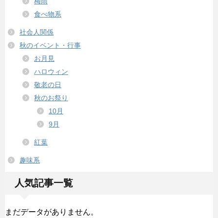
梅雨
食べ物系
社会人関係
秋のイベント・行事
お月見
ハロウィン
敬老の日
秋のお祭り
10月
9月
紅葉
趣味系
人気記事一覧
まだデータがありません。