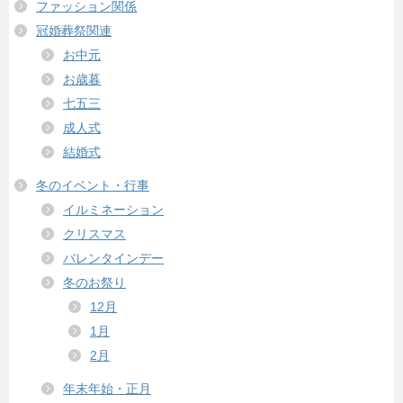
ファッション関係
冠婚葬祭関連
お中元
お歳暮
七五三
成人式
結婚式
冬のイベント・行事
イルミネーション
クリスマス
バレンタインデー
冬のお祭り
12月
1月
2月
年末年始・正月