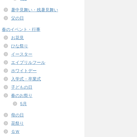
暑中見舞い・残暑見舞い
父の日
春のイベント・行事
お花見
ひな祭り
イースター
エイプリルフール
ホワイトデー
入学式・卒業式
子どもの日
春のお祭り
5月
母の日
花祭り
ＧＷ