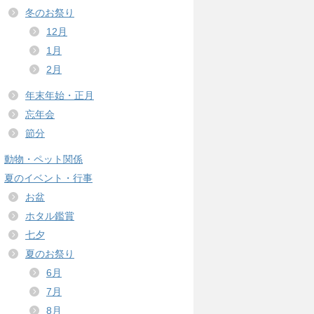
冬のお祭り
12月
1月
2月
年末年始・正月
忘年会
節分
動物・ペット関係
夏のイベント・行事
お盆
ホタル鑑賞
七夕
夏のお祭り
6月
7月
8月