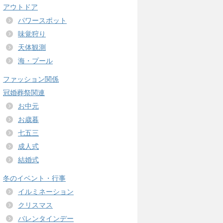
アウトドア
パワースポット
味覚狩り
天体観測
海・プール
ファッション関係
冠婚葬祭関連
お中元
お歳暮
七五三
成人式
結婚式
冬のイベント・行事
イルミネーション
クリスマス
バレンタインデー