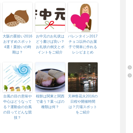
大阪の栗拾い2016
お中元のお礼状は
バレンタイン2017
おすすめスポット
どう書けば良い？
チョコ以外のお菓
4選！栗拾いの時
お礼状の例文とポ
子で簡単に作れる
期は？
イントをご紹介
レシピまとめ
台風の目の意味や
桜餅は関東と関西
天神祭花火2016の
中心はどうなって
で違う？葉っぱの
日程や開催時間
る？運動会の台風
種類は何？
は？穴場スポット
の目ってどんな競
をご紹介
技？