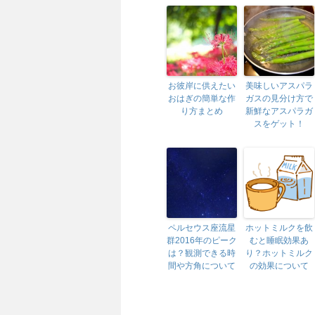
お彼岸に供えたい
美味しいアスパラ
おはぎの簡単な作
ガスの見分け方で
り方まとめ
新鮮なアスパラガ
スをゲット！
ペルセウス座流星
ホットミルクを飲
群2016年のピーク
むと睡眠効果あ
は？観測できる時
り？ホットミルク
間や方角について
の効果について