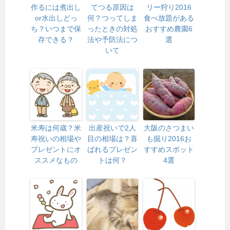
作るには煮出し
てつる原因は
リー狩り2016
or水出しどっ
何？つってしま
食べ放題がある
ち？いつまで保
ったときの対処
おすすめ農園6
存できる？
法や予防法につ
選
いて
米寿は何歳？米
出産祝いで2人
大阪のさつまい
寿祝いの相場や
目の相場は？喜
も掘り2016お
プレゼントにオ
ばれるプレゼン
すすめスポット
ススメなもの
トは何？
4選