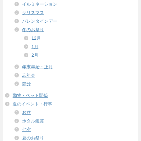
イルミネーション
クリスマス
バレンタインデー
冬のお祭り
12月
1月
2月
年末年始・正月
忘年会
節分
動物・ペット関係
夏のイベント・行事
お盆
ホタル鑑賞
七夕
夏のお祭り