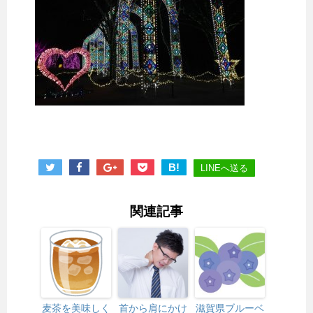
B!
LINEへ送る
関連記事
麦茶を美味しく
首から肩にかけ
滋賀県ブルーベ