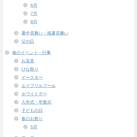
6月
7月
8月
暑中見舞い・残暑見舞い
父の日
春のイベント・行事
お花見
ひな祭り
イースター
エイプリルフール
ホワイトデー
入学式・卒業式
子どもの日
春のお祭り
5月