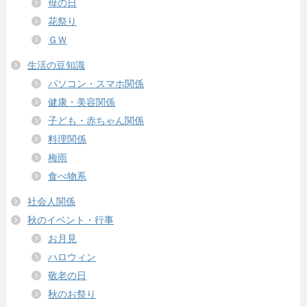
母の日
花祭り
ＧＷ
生活の豆知識
パソコン・スマホ関係
健康・美容関係
子ども・赤ちゃん関係
料理関係
梅雨
食べ物系
社会人関係
秋のイベント・行事
お月見
ハロウィン
敬老の日
秋のお祭り