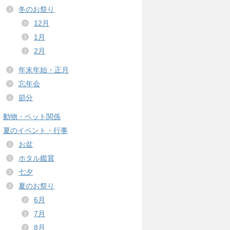
冬のお祭り
12月
1月
2月
年末年始・正月
忘年会
節分
動物・ペット関係
夏のイベント・行事
お盆
ホタル鑑賞
七夕
夏のお祭り
6月
7月
8月