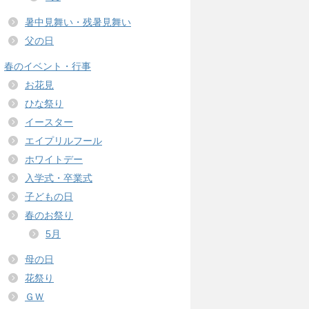
暑中見舞い・残暑見舞い
父の日
春のイベント・行事
お花見
ひな祭り
イースター
エイプリルフール
ホワイトデー
入学式・卒業式
子どもの日
春のお祭り
5月
母の日
花祭り
ＧＷ