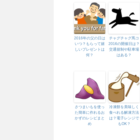
2016年の父の日は
チャグチャグ馬コ
いつ？もらって嬉
2016の開催日は？
しいプレゼントは
交通規制や駐車場
何？
はある？
さつまいもを使っ
冷凍餅を美味しく
た簡単に作れるお
食べれる解凍方法
かずのレシピまと
は？電子レンジで
め
もOK？