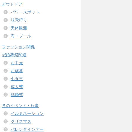
アウトドア
パワースポット
味覚狩り
天体観測
海・プール
ファッション関係
冠婚葬祭関連
お中元
お歳暮
七五三
成人式
結婚式
冬のイベント・行事
イルミネーション
クリスマス
バレンタインデー