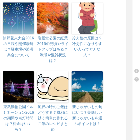
熊野花火大会2016
岩屋堂公園の紅葉
冷え性の原因は？
の日程や開催場所
2016の見頃やライ
冷え性になりやす
は？駐車場や渋滞
トアップはある？
い人ってどんな
具合について
渋滞や混雑状況
人？
は？
東武動物公園イル
風邪の時のご飯は
新じゃがいもの旬
ミネーション2016
どうする？風邪に
はいつ？美味しい
の期間や点灯時間
効く簡単に作れる
新じゃがいもを選
は？料金はいく
ご飯のレシピまと
ぶポイントは？
ら？
め