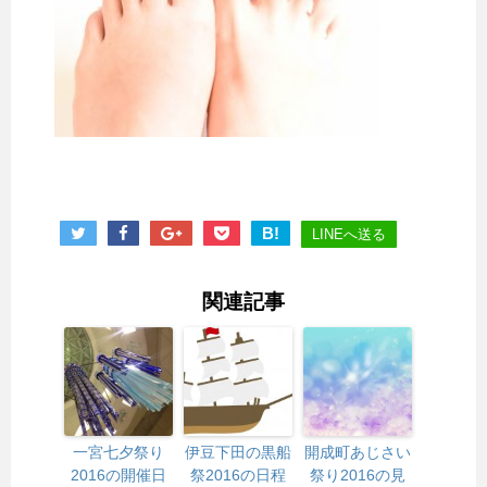
B!
LINEへ送る
関連記事
一宮七夕祭り
伊豆下田の黒船
開成町あじさい
2016の開催日
祭2016の日程
祭り2016の見