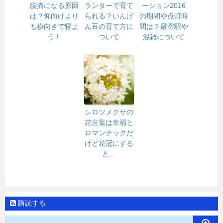
腰痛になる原因
ランターで育て
ーション2016
は？仰向けより
られる？いんげ
の期間や点灯時
も横向きで寝よ
ん豆の育て方に
間は？最寄駅や
う！
ついて
混雑について
シロツメクサの
花言葉は幸福と
ロマンチックだ
けど花冠にする
と…
購読する