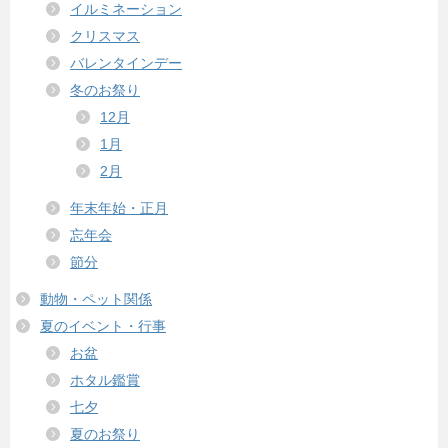
イルミネーション
クリスマス
バレンタインデー
冬のお祭り
12月
1月
2月
年末年始・正月
忘年会
節分
動物・ペット関係
夏のイベント・行事
お盆
ホタル鑑賞
七夕
夏のお祭り