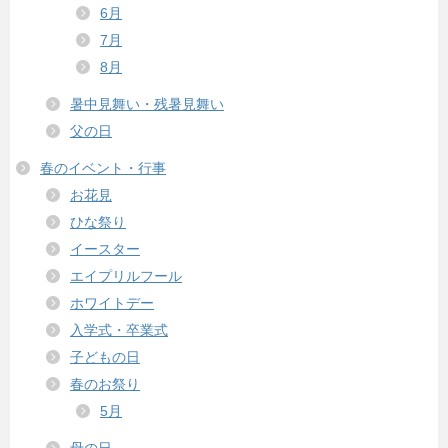
6月
7月
8月
暑中見舞い・残暑見舞い
父の日
春のイベント・行事
お花見
ひな祭り
イースター
エイプリルフール
ホワイトデー
入学式・卒業式
子どもの日
春のお祭り
5月
母の日