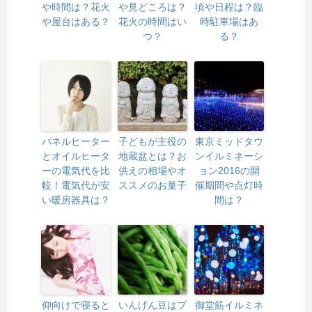
や時間は？花火
や見どころは？
頃や日程は？臨
や屋台はある？
花火の時間はい
時駐車場はあ
つ？
る？
パネルヒーター
子どもが主役の
東京ミッドタウ
とオイルヒータ
地蔵盆とは？お
ンイルミネーシ
ーの電気代を比
供えの相場やオ
ョン2016の開
較！電気代が安
ススメのお菓子
催期間や点灯時
い暖房器具は？
間は？
仰向けで寝ると
いんげん豆はプ
御堂筋イルミネ