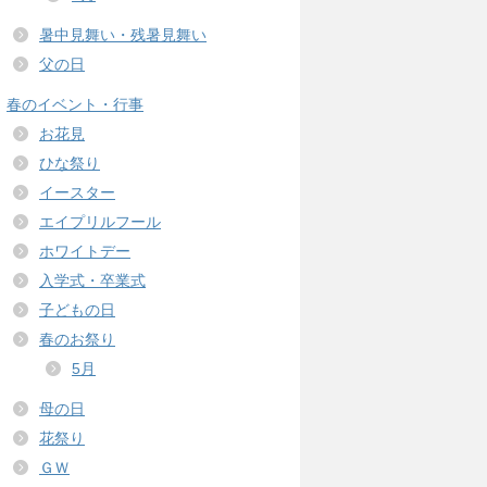
暑中見舞い・残暑見舞い
父の日
春のイベント・行事
お花見
ひな祭り
イースター
エイプリルフール
ホワイトデー
入学式・卒業式
子どもの日
春のお祭り
5月
母の日
花祭り
ＧＷ