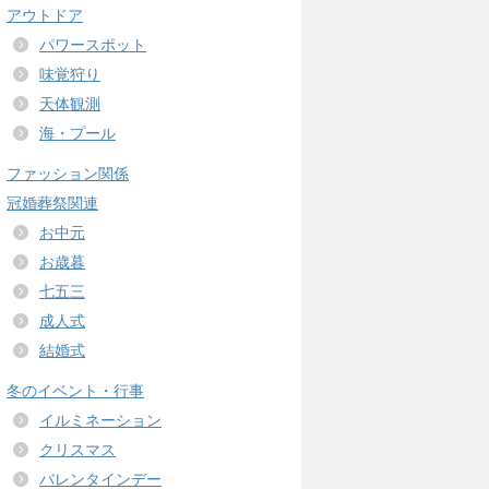
アウトドア
パワースポット
味覚狩り
天体観測
海・プール
ファッション関係
冠婚葬祭関連
お中元
お歳暮
七五三
成人式
結婚式
冬のイベント・行事
イルミネーション
クリスマス
バレンタインデー