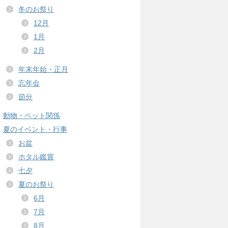
冬のお祭り
12月
1月
2月
年末年始・正月
忘年会
節分
動物・ペット関係
夏のイベント・行事
お盆
ホタル鑑賞
七夕
夏のお祭り
6月
7月
8月