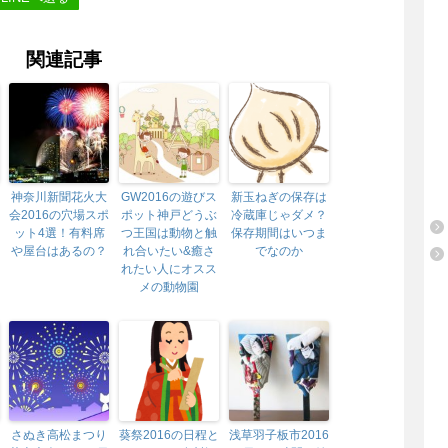
関連記事
神奈川新聞花火大
GW2016の遊びス
新玉ねぎの保存は
会2016の穴場スポ
ポット神戸どうぶ
冷蔵庫じゃダメ？
ット4選！有料席
つ王国は動物と触
保存期間はいつま
や屋台はあるの？
れ合いたい&癒さ
でなのか
れたい人にオスス
メの動物園
さぬき高松まつり
葵祭2016の日程と
浅草羽子板市2016