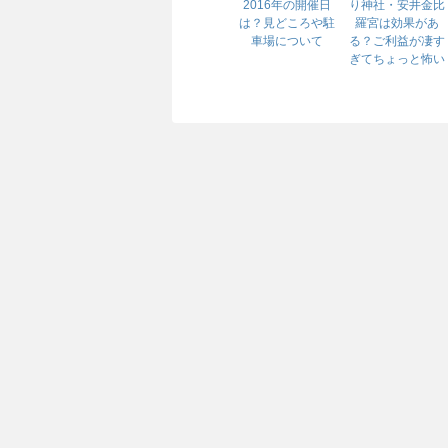
2016年の開催日
り神社・安井金比
は？見どころや駐
羅宮は効果があ
車場について
る？ご利益が凄す
ぎてちょっと怖い