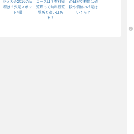
花火大会2016の日
コースは？有料観
の日程や時間は値
程は？穴場スポッ
覧席って無料観覧
段や価格の相場は
ト4選
場所と違いはあ
いくら？
る？