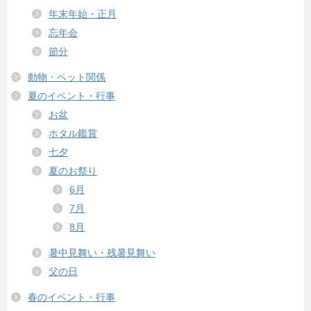
年末年始・正月
忘年会
節分
動物・ペット関係
夏のイベント・行事
お盆
ホタル鑑賞
七夕
夏のお祭り
6月
7月
8月
暑中見舞い・残暑見舞い
父の日
春のイベント・行事