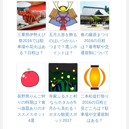
三重県伊勢えび
五月人形を飾る
春の藤原まつり
祭2016では駐
のはいつからい
2016の日程
車場や花火はあ
つまで？選ぶポ
は？最寄駅や交
る？日程は？
イントは？
通規制について
長野県りんご狩
寺家ふるさと村
二本松提灯祭り
りの時期は？食
ならホタルが5
2016の日程と
べ放題ありのオ
月から見れる！
見どころは？駐
ススメスポット
ホタル観賞スポ
車場や交通規制
4選
ット2017
はある？