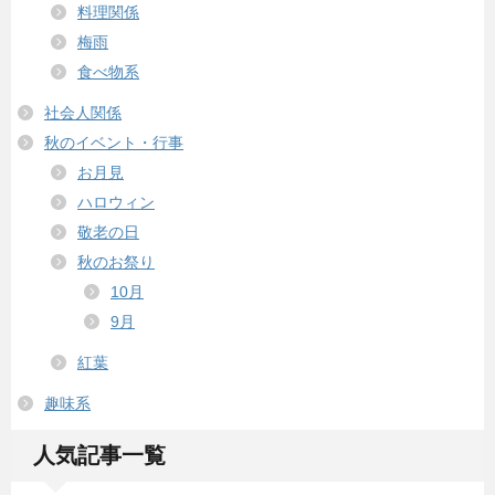
料理関係
梅雨
食べ物系
社会人関係
秋のイベント・行事
お月見
ハロウィン
敬老の日
秋のお祭り
10月
9月
紅葉
趣味系
人気記事一覧