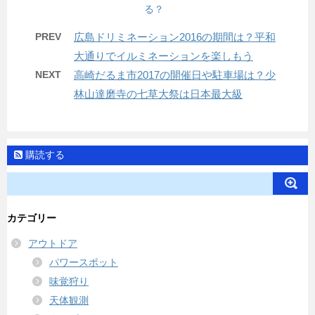
る？
PREV
広島ドリミネーション2016の期間は？平和
大通りでイルミネーションを楽しもう
NEXT
高崎だるま市2017の開催日や駐車場は？少
林山達磨寺の七草大祭は日本最大級
購読する
カテゴリー
アウトドア
パワースポット
味覚狩り
天体観測