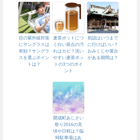
目の紫外線対策
麦茶ポットにつ
初詣はいつまで
にサングラスは
く白い斑点の汚
に行けばいい？
有効？サングラ
れはカビ？洗い
おみくじや屋台
スを選ぶポイン
やすい麦茶ポッ
がある期間は？
トは？
トの3つのポイ
ント
開成町あじさい
祭り2016の見
頃や日程は？臨
時駐車場はあ