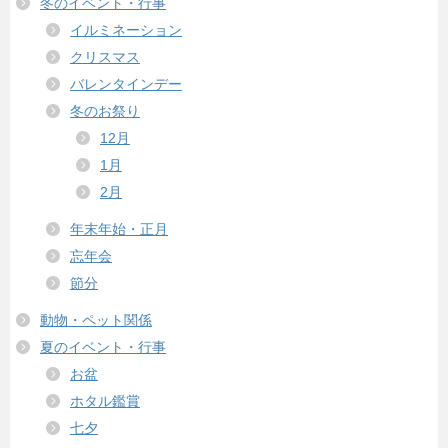
冬のイベント・行事
イルミネーション
クリスマス
バレンタインデー
冬のお祭り
12月
1月
2月
年末年始・正月
忘年会
節分
動物・ペット関係
夏のイベント・行事
お盆
ホタル鑑賞
七夕