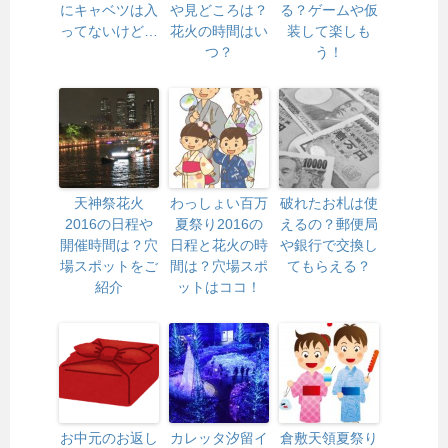
にキャベツは入
や見どころは？
る？ゲームや仮
ってないけど…
花火の時間はい
装して楽しも
つ？
う！
天神祭花火
わっしょい百万
破れたお札は使
2016の日程や
夏祭り2016の
えるの？郵便局
開催時間は？穴
日程と花火の時
や銀行で交換し
場スポットをご
間は？穴場スポ
てもらえる？
紹介
ットはココ！
お中元のお返し
カレッタ汐留イ
倉敷天領夏祭り