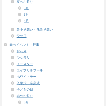
夏のお祭り
6月
7月
8月
暑中見舞い・残暑見舞い
父の日
春のイベント・行事
お花見
ひな祭り
イースター
エイプリルフール
ホワイトデー
入学式・卒業式
子どもの日
春のお祭り
5月