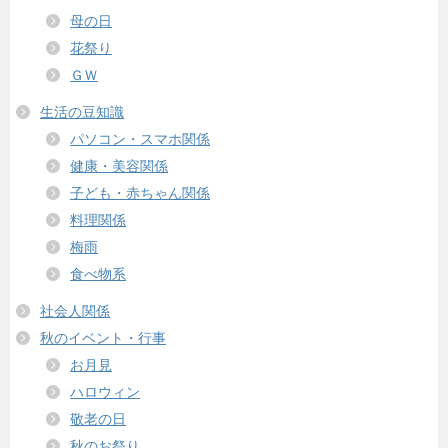
母の日
花祭り
ＧＷ
生活の豆知識
パソコン・スマホ関係
健康・美容関係
子ども・赤ちゃん関係
料理関係
梅雨
食べ物系
社会人関係
秋のイベント・行事
お月見
ハロウィン
敬老の日
秋のお祭り