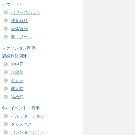
アウトドア
パワースポット
味覚狩り
天体観測
海・プール
ファッション関係
冠婚葬祭関連
お中元
お歳暮
七五三
成人式
結婚式
冬のイベント・行事
イルミネーション
クリスマス
バレンタインデー