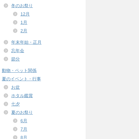
冬のお祭り
12月
1月
2月
年末年始・正月
忘年会
節分
動物・ペット関係
夏のイベント・行事
お盆
ホタル鑑賞
七夕
夏のお祭り
6月
7月
8月