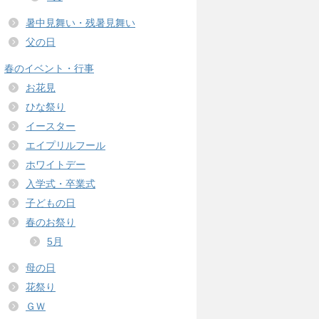
暑中見舞い・残暑見舞い
父の日
春のイベント・行事
お花見
ひな祭り
イースター
エイプリルフール
ホワイトデー
入学式・卒業式
子どもの日
春のお祭り
5月
母の日
花祭り
ＧＷ