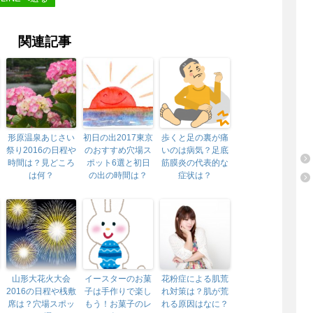
関連記事
形原温泉あじさい
初日の出2017東京
歩くと足の裏が痛
祭り2016の日程や
のおすすめ穴場ス
いのは病気？足底
時間は？見どころ
ポット6選と初日
筋膜炎の代表的な
は何？
の出の時間は？
症状は？
山形大花火大会
イースターのお菓
花粉症による肌荒
2016の日程や桟敷
子は手作りで楽し
れ対策は？肌が荒
席は？穴場スポッ
もう！お菓子のレ
れる原因はなに？