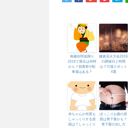
南越谷阿波踊り
鎌倉花火大会2016
2016で屋台は何時
の開催日と時間
から？前夜祭や駐
は？穴場スポット
車場はある？
4選
赤ちゃんが何度も
ぽっこりお腹の原
しゃっくりする原
因は胃下垂かも？
因は？しゃっくり
胃下垂の治し方