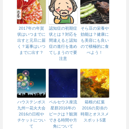
2017年の年賀
認知症の初期症
そら豆の栄養や
状はいつまでに
状とは？対応を
効能は？健康に
出すと元旦に届
間違えると認知
も美容にも良い
く？返事はいつ
症の進行を進め
ので積極的に食
までに出す？
てしまうので要
べよう！
注意
ハウステンボス
ペルセウス座流
箱根の紅葉
九州一花火大会
星群2016年の
2016の見頃の
2016の日程や
ピークは？観測
時期とオススメ
チケットについ
できる時間や方
スポット5選
て
角について