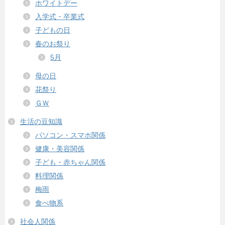
ホワイトデー
入学式・卒業式
子どもの日
春のお祭り
5月
母の日
花祭り
ＧＷ
生活の豆知識
パソコン・スマホ関係
健康・美容関係
子ども・赤ちゃん関係
料理関係
梅雨
食べ物系
社会人関係