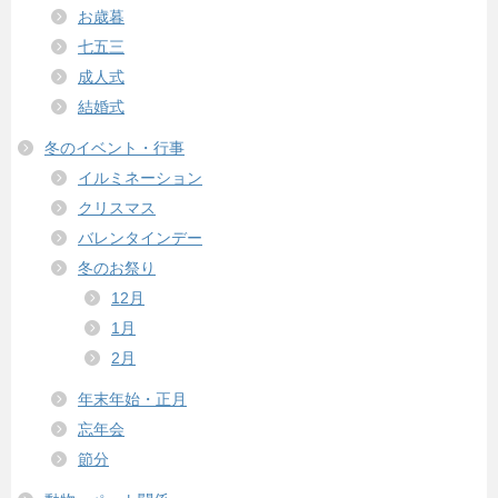
お歳暮
七五三
成人式
結婚式
冬のイベント・行事
イルミネーション
クリスマス
バレンタインデー
冬のお祭り
12月
1月
2月
年末年始・正月
忘年会
節分