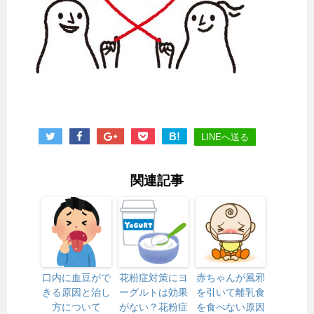
B!
LINEへ送る
関連記事
口内に血豆がで
花粉症対策にヨ
赤ちゃんが風邪
きる原因と治し
ーグルトは効果
を引いて離乳食
方について
がない？花粉症
を食べない原因