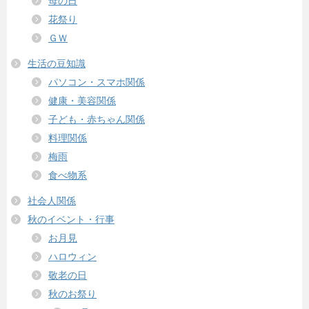
母の日
花祭り
ＧＷ
生活の豆知識
パソコン・スマホ関係
健康・美容関係
子ども・赤ちゃん関係
料理関係
梅雨
食べ物系
社会人関係
秋のイベント・行事
お月見
ハロウィン
敬老の日
秋のお祭り