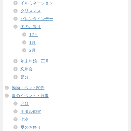
イルミネーション
クリスマス
バレンタインデー
冬のお祭り
12月
1月
2月
年末年始・正月
忘年会
節分
動物・ペット関係
夏のイベント・行事
お盆
ホタル鑑賞
七夕
夏のお祭り