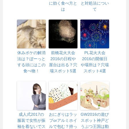
に効く食べ方と
と対処法につい
は
て
休みボケの解消
前橋花火大会
PL花火大会
法は？ぼーっと
2016の日程や
2016の開催日
する頭にはこの
屋台は出る？穴
や場所は？穴場
食べ物！
場スポット5選
スポット4選
成人式2017の
おにぎりはラッ
GW2016の遊び
服装で女性が振
プorアルミホイ
スポット神戸ど
袖を着ないでス
ルで包む？持っ
うぶつ王国は動