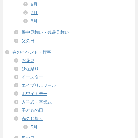
6月
7月
8月
暑中見舞い・残暑見舞い
父の日
春のイベント・行事
お花見
ひな祭り
イースター
エイプリルフール
ホワイトデー
入学式・卒業式
子どもの日
春のお祭り
5月