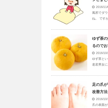
2016/11
風邪でダウ
ね。 ですが
ゆず茶の
るのでお
2016/10
ゆず茶とい
老若男女に
足の爪が
改善方法
2016/10
爪の表面が