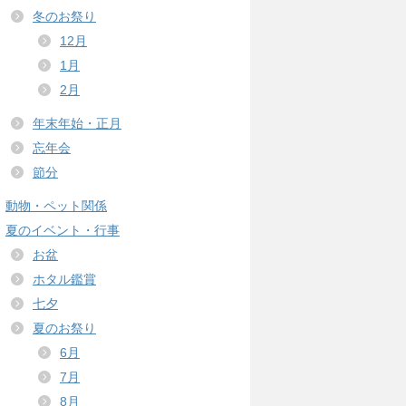
冬のお祭り
12月
1月
2月
年末年始・正月
忘年会
節分
動物・ペット関係
夏のイベント・行事
お盆
ホタル鑑賞
七夕
夏のお祭り
6月
7月
8月