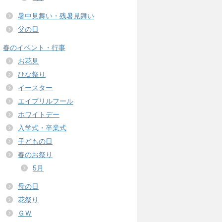
暑中見舞い・残暑見舞い
父の日
春のイベント・行事
お花見
ひな祭り
イースター
エイプリルフール
ホワイトデー
入学式・卒業式
子どもの日
春のお祭り
5月
母の日
花祭り
ＧＷ