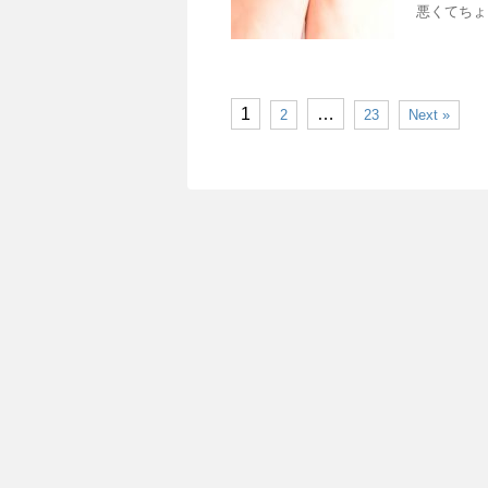
悪くてちょ
1
…
2
23
Next »