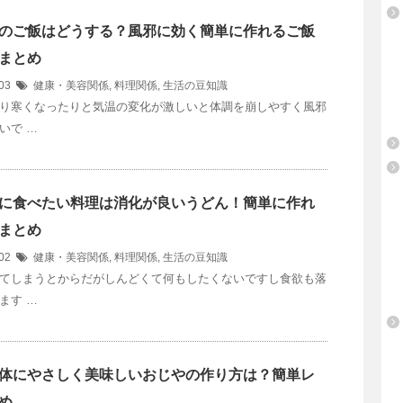
のご飯はどうする？風邪に効く簡単に作れるご飯
まとめ
/03
健康・美容関係
,
料理関係
,
生活の豆知識
り寒くなったりと気温の変化が激しいと体調を崩しやすく風邪
いで …
に食べたい料理は消化が良いうどん！簡単に作れ
まとめ
/02
健康・美容関係
,
料理関係
,
生活の豆知識
てしまうとからだがしんどくて何もしたくないですし食欲も落
ます …
体にやさしく美味しいおじやの作り方は？簡単レ
め