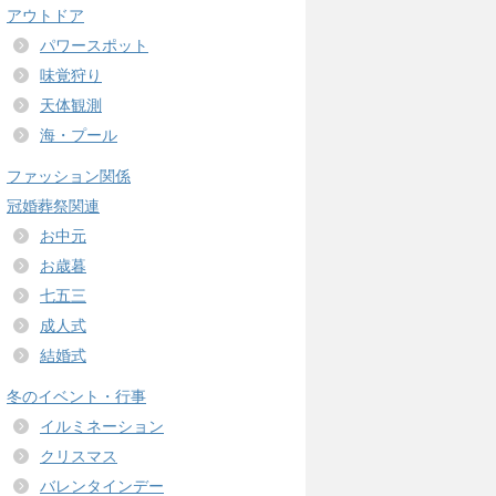
アウトドア
パワースポット
味覚狩り
天体観測
海・プール
ファッション関係
冠婚葬祭関連
お中元
お歳暮
七五三
成人式
結婚式
冬のイベント・行事
イルミネーション
クリスマス
バレンタインデー