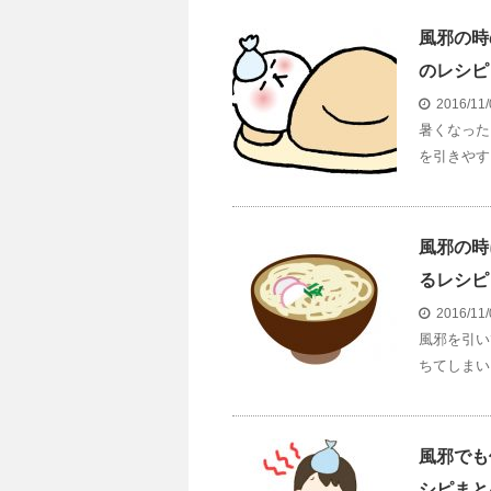
風邪の時
のレシピ
2016/11
暑くなった
を引きやす
風邪の時
るレシピ
2016/11
風邪を引い
ちてしまい
風邪でも
シピまと