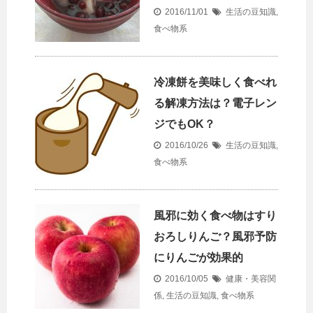
2016/11/01
生活の豆知識
,
食べ物系
冷凍餅を美味しく食べれ
る解凍方法は？電子レン
ジでもOK？
2016/10/26
生活の豆知識
,
食べ物系
風邪に効く食べ物はすり
おろしりんご？風邪予防
にりんごが効果的
2016/10/05
健康・美容関
係
,
生活の豆知識
,
食べ物系