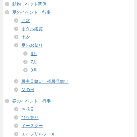
動物・ペット関係
夏のイベント・行事
お盆
ホタル鑑賞
七夕
夏のお祭り
6月
7月
8月
暑中見舞い・残暑見舞い
父の日
春のイベント・行事
お花見
ひな祭り
イースター
エイプリルフール