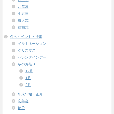
お歳暮
七五三
成人式
結婚式
冬のイベント・行事
イルミネーション
クリスマス
バレンタインデー
冬のお祭り
12月
1月
2月
年末年始・正月
忘年会
節分