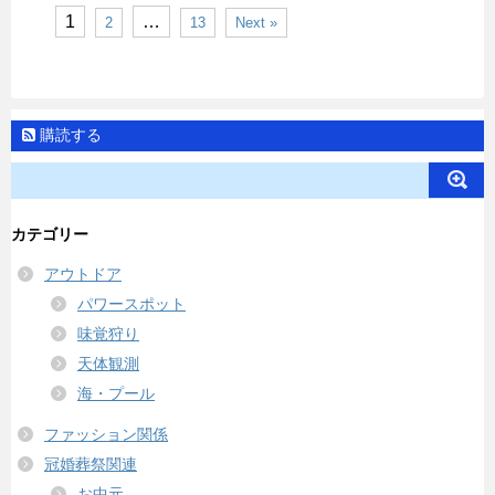
1
…
2
13
Next »
購読する
カテゴリー
アウトドア
パワースポット
味覚狩り
天体観測
海・プール
ファッション関係
冠婚葬祭関連
お中元