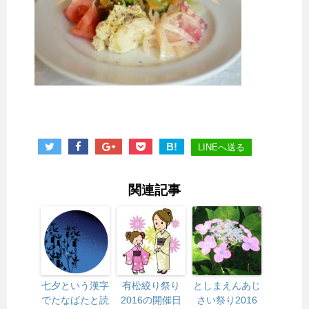
B!
LINEへ送る
関連記事
七夕という漢字
有松絞り祭り
としまえんあじ
でたなばたと読
2016の開催日
さい祭り2016