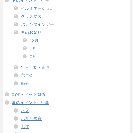
冬のイベント・行事
イルミネーション
クリスマス
バレンタインデー
冬のお祭り
12月
1月
2月
年末年始・正月
忘年会
節分
動物・ペット関係
夏のイベント・行事
お盆
ホタル鑑賞
七夕