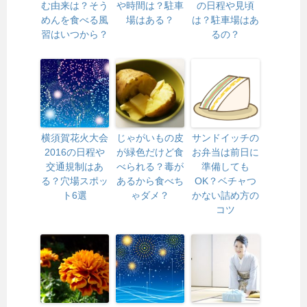
む由来は？そう
や時間は？駐車
の日程や見頃
めんを食べる風
場はある？
は？駐車場はあ
習はいつから？
るの？
横須賀花火大会
じゃがいもの皮
サンドイッチの
2016の日程や
が緑色だけど食
お弁当は前日に
交通規制はあ
べられる？毒が
準備しても
る？穴場スポッ
あるから食べち
OK？ベチャつ
ト6選
ゃダメ？
かない詰め方の
コツ