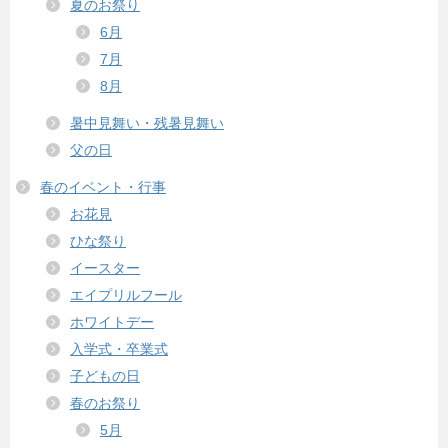
夏のお祭り
6月
7月
8月
暑中見舞い・残暑見舞い
父の日
春のイベント・行事
お花見
ひな祭り
イースター
エイプリルフール
ホワイトデー
入学式・卒業式
子どもの日
春のお祭り
5月