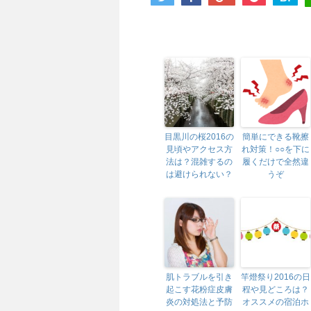
目黒川の桜2016の
簡単にできる靴擦
見頃やアクセス方
れ対策！○○を下に
法は？混雑するの
履くだけで全然違
は避けられない？
うぞ
肌トラブルを引き
竿燈祭り2016の日
起こす花粉症皮膚
程や見どころは？
炎の対処法と予防
オススメの宿泊ホ