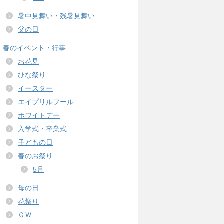
暑中見舞い・残暑見舞い
父の日
春のイベント・行事
お花見
ひな祭り
イースター
エイプリルフール
ホワイトデー
入学式・卒業式
子どもの日
春のお祭り
5月
母の日
花祭り
ＧＷ