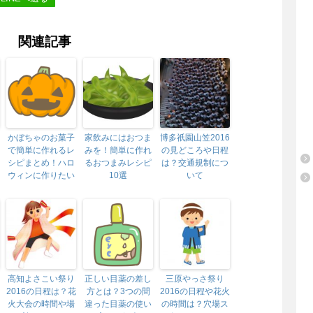
関連記事
かぼちゃのお菓子
家飲みにはおつま
博多祇園山笠2016
で簡単に作れるレ
みを！簡単に作れ
の見どころや日程
シピまとめ！ハロ
るおつまみレシピ
は？交通規制につ
ウィンに作りたい
10選
いて
高知よさこい祭り
正しい目薬の差し
三原やっさ祭り
2016の日程は？花
方とは？3つの間
2016の日程や花火
火大会の時間や場
違った目薬の使い
の時間は？穴場ス