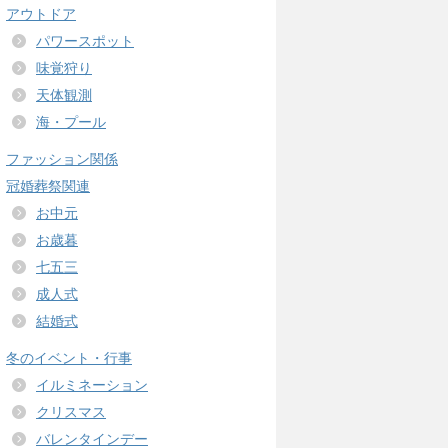
アウトドア
パワースポット
味覚狩り
天体観測
海・プール
ファッション関係
冠婚葬祭関連
お中元
お歳暮
七五三
成人式
結婚式
冬のイベント・行事
イルミネーション
クリスマス
バレンタインデー