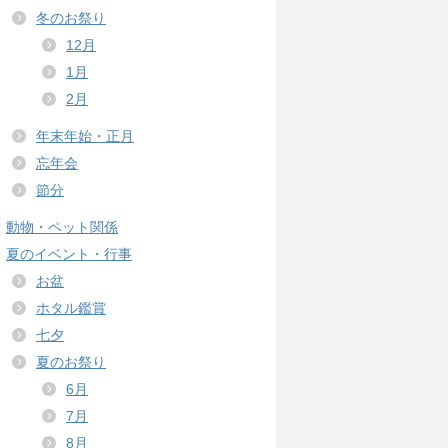
冬のお祭り
12月
1月
2月
年末年始・正月
忘年会
節分
動物・ペット関係
夏のイベント・行事
お盆
ホタル鑑賞
七夕
夏のお祭り
6月
7月
8月