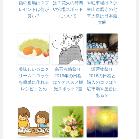
額の相場は？プ
は？花火の時間
や駐車場は？少
レゼントは何が
や穴場スポット
林山達磨寺の七
良い？
について
草大祭は日本最
大級
美味しいカニク
鳥羽赤崎祭り
瀬戸物祭り
リームコロッケ
2016年の日程
2016の日程と
を簡単に作れる
は？オススメ観
購入のコツは？
レシピまとめ
光スポット2選
駐車場や屋台は
ある？