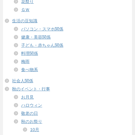
花祭り
ＧＷ
生活の豆知識
パソコン・スマホ関係
健康・美容関係
子ども・赤ちゃん関係
料理関係
梅雨
食べ物系
社会人関係
秋のイベント・行事
お月見
ハロウィン
敬老の日
秋のお祭り
10月