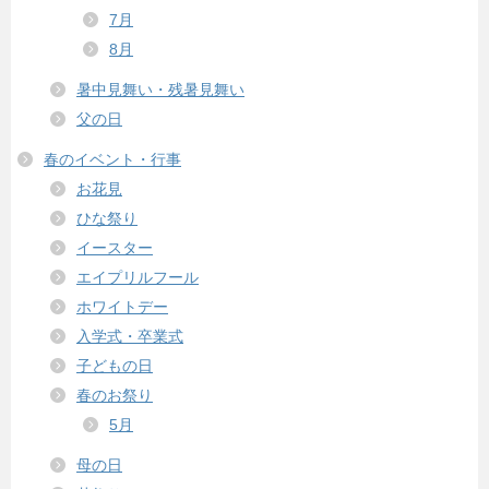
7月
8月
暑中見舞い・残暑見舞い
父の日
春のイベント・行事
お花見
ひな祭り
イースター
エイプリルフール
ホワイトデー
入学式・卒業式
子どもの日
春のお祭り
5月
母の日