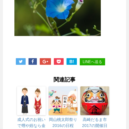
B!
LINEへ送る
関連記事
成人式のお祝い
岡山桃太郎祭り
高崎だるま市
で甥や姪なら金
2016の日程
2017の開催日