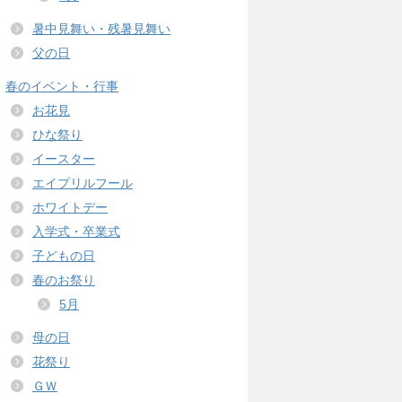
暑中見舞い・残暑見舞い
父の日
春のイベント・行事
お花見
ひな祭り
イースター
エイプリルフール
ホワイトデー
入学式・卒業式
子どもの日
春のお祭り
5月
母の日
花祭り
ＧＷ