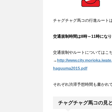
チャグチャグ馬コの行進ルート
交通規制時間は8時～11時にな
交通規制やルートについてはこ
→
http://www.city.morioka.iwate
haguuma2015.pdf
それぞれ渋滞予想時間も書かれ
チャグチャグ馬コの見