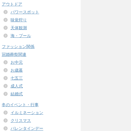
アウトドア
パワースポット
味覚狩り
天体観測
海・プール
ファッション関係
冠婚葬祭関連
お中元
お歳暮
七五三
成人式
結婚式
冬のイベント・行事
イルミネーション
クリスマス
バレンタインデー