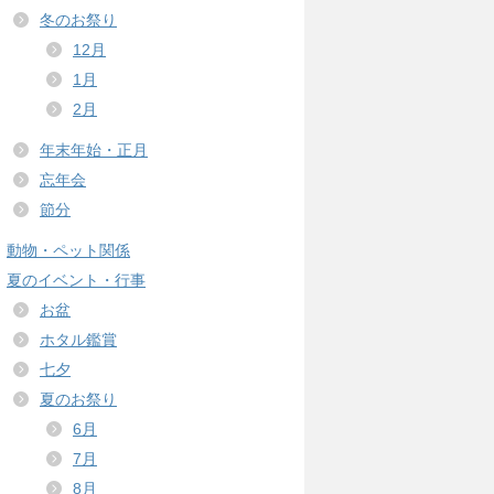
冬のお祭り
12月
1月
2月
年末年始・正月
忘年会
節分
動物・ペット関係
夏のイベント・行事
お盆
ホタル鑑賞
七夕
夏のお祭り
6月
7月
8月