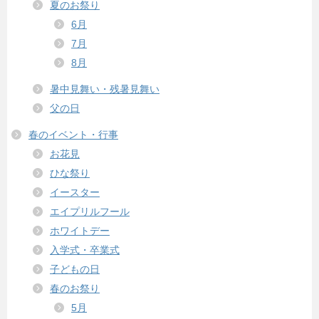
夏のお祭り
6月
7月
8月
暑中見舞い・残暑見舞い
父の日
春のイベント・行事
お花見
ひな祭り
イースター
エイプリルフール
ホワイトデー
入学式・卒業式
子どもの日
春のお祭り
5月