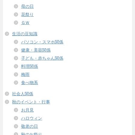
母の日
花祭り
ＧＷ
生活の豆知識
パソコン・スマホ関係
健康・美容関係
子ども・赤ちゃん関係
料理関係
梅雨
食べ物系
社会人関係
秋のイベント・行事
お月見
ハロウィン
敬老の日
秋のお祭り