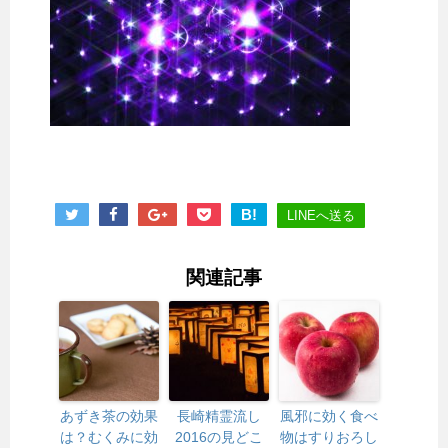
B!
LINEへ送る
関連記事
あずき茶の効果
長崎精霊流し
風邪に効く食べ
は？むくみに効
2016の見どこ
物はすりおろし