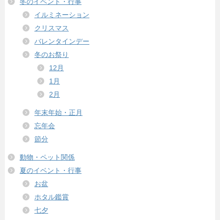
冬のイベント・行事
イルミネーション
クリスマス
バレンタインデー
冬のお祭り
12月
1月
2月
年末年始・正月
忘年会
節分
動物・ペット関係
夏のイベント・行事
お盆
ホタル鑑賞
七夕