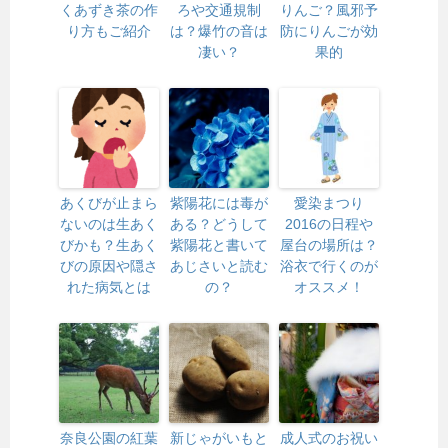
くあずき茶の作
ろや交通規制
りんご？風邪予
り方もご紹介
は？爆竹の音は
防にりんごが効
凄い？
果的
あくびが止まら
紫陽花には毒が
愛染まつり
ないのは生あく
ある？どうして
2016の日程や
びかも？生あく
紫陽花と書いて
屋台の場所は？
びの原因や隠さ
あじさいと読む
浴衣で行くのが
れた病気とは
の？
オススメ！
奈良公園の紅葉
新じゃがいもと
成人式のお祝い