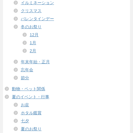
イルミネーション
クリスマス
バレンタインデー
冬のお祭り
12月
1月
2月
年末年始・正月
忘年会
節分
動物・ペット関係
夏のイベント・行事
お盆
ホタル鑑賞
七夕
夏のお祭り