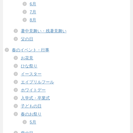
6月
7月
8月
暑中見舞い・残暑見舞い
父の日
春のイベント・行事
お花見
ひな祭り
イースター
エイプリルフール
ホワイトデー
入学式・卒業式
子どもの日
春のお祭り
5月
母の日