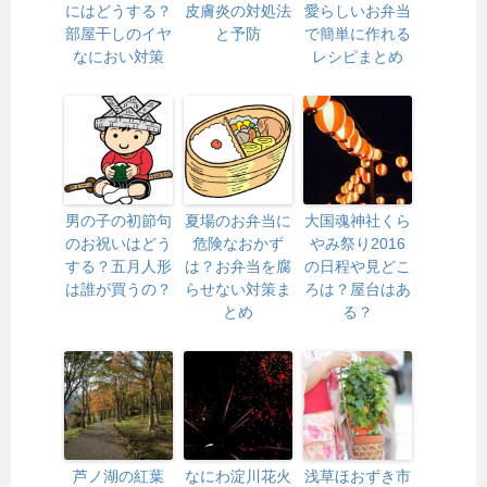
にはどうする？
皮膚炎の対処法
愛らしいお弁当
部屋干しのイヤ
と予防
で簡単に作れる
なにおい対策
レシピまとめ
男の子の初節句
夏場のお弁当に
大国魂神社くら
のお祝いはどう
危険なおかず
やみ祭り2016
する？五月人形
は？お弁当を腐
の日程や見どこ
は誰が買うの？
らせない対策ま
ろは？屋台はあ
とめ
る？
芦ノ湖の紅葉
なにわ淀川花火
浅草ほおずき市