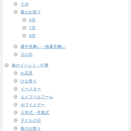
七夕
夏のお祭り
6月
7月
8月
暑中見舞い・残暑見舞い
父の日
春のイベント・行事
お花見
ひな祭り
イースター
エイプリルフール
ホワイトデー
入学式・卒業式
子どもの日
春のお祭り