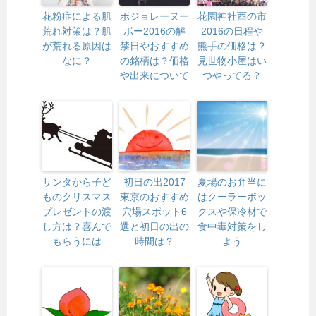
花粉症による肌
ボジョレーヌー
花園神社酉の市
荒れ対策は？肌
ボー2016の解
2016の日程や
が荒れる原因は
禁日やおすすめ
熊手の価格は？
なに？
の銘柄は？価格
見世物小屋はい
や出来について
つやってる？
サンタから子ど
初日の出2017
夏場のお弁当に
ものクリスマス
東京のおすすめ
はクーラーボッ
プレゼントの渡
穴場スポット6
クスや保冷材で
し方は？喜んで
選と初日の出の
食中毒対策をし
もらうには
時間は？
よう