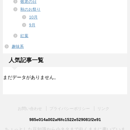
敬老の日
秋のお祭り
10月
9月
紅葉
趣味系
人気記事一覧
まだデータがありません。
お問い合わせ
プライバシーポリシー
リンク
985e014a002af6fc1522e529081f2e91
ちょっとした豆知識から小ネタまで赴くままに書いていま