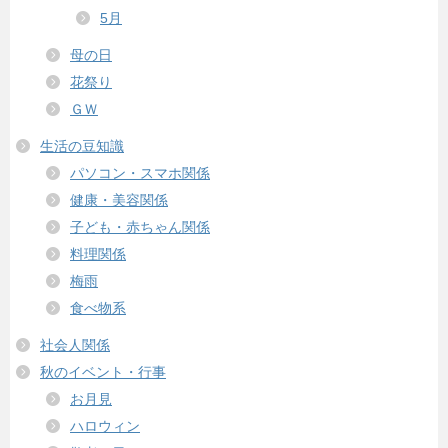
5月
母の日
花祭り
ＧＷ
生活の豆知識
パソコン・スマホ関係
健康・美容関係
子ども・赤ちゃん関係
料理関係
梅雨
食べ物系
社会人関係
秋のイベント・行事
お月見
ハロウィン