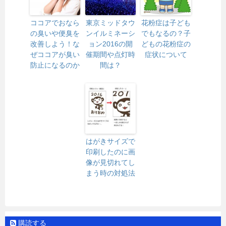
ココアでおなら
東京ミッドタウ
花粉症は子ども
の臭いや便臭を
ンイルミネーシ
でもなるの？子
改善しよう！な
ョン2016の開
どもの花粉症の
ぜココアが臭い
催期間や点灯時
症状について
防止になるのか
間は？
はがきサイズで
印刷したのに画
像が見切れてし
まう時の対処法
購読する