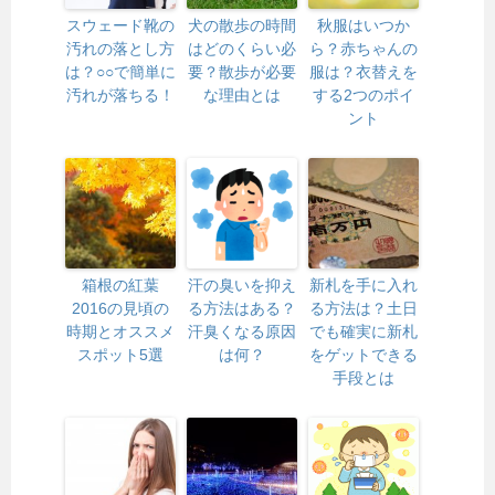
スウェード靴の
犬の散歩の時間
秋服はいつか
汚れの落とし方
はどのくらい必
ら？赤ちゃんの
は？○○で簡単に
要？散歩が必要
服は？衣替えを
汚れが落ちる！
な理由とは
する2つのポイ
ント
箱根の紅葉
汗の臭いを抑え
新札を手に入れ
2016の見頃の
る方法はある？
る方法は？土日
時期とオススメ
汗臭くなる原因
でも確実に新札
スポット5選
は何？
をゲットできる
手段とは