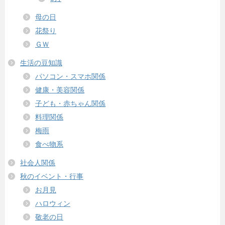
母の日
花祭り
ＧＷ
生活の豆知識
パソコン・スマホ関係
健康・美容関係
子ども・赤ちゃん関係
料理関係
梅雨
食べ物系
社会人関係
秋のイベント・行事
お月見
ハロウィン
敬老の日