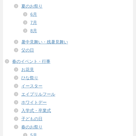
夏のお祭り
6月
7月
8月
暑中見舞い・残暑見舞い
父の日
春のイベント・行事
お花見
ひな祭り
イースター
エイプリルフール
ホワイトデー
入学式・卒業式
子どもの日
春のお祭り
5月