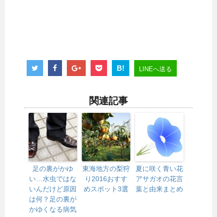
B!
LINEへ送る
関連記事
足の裏がかゆ
東海地方の梨狩
夏に咲く青い花
い…水虫ではな
り2016おすす
アサガオの花言
いんだけど原因
めスポット3選
葉と由来まとめ
は何？足の裏が
かゆくなる病気