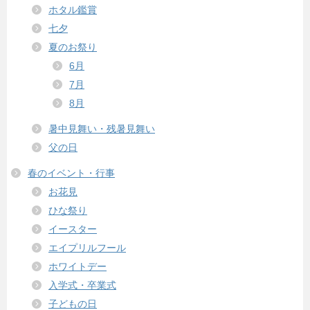
ホタル鑑賞
七夕
夏のお祭り
6月
7月
8月
暑中見舞い・残暑見舞い
父の日
春のイベント・行事
お花見
ひな祭り
イースター
エイプリルフール
ホワイトデー
入学式・卒業式
子どもの日