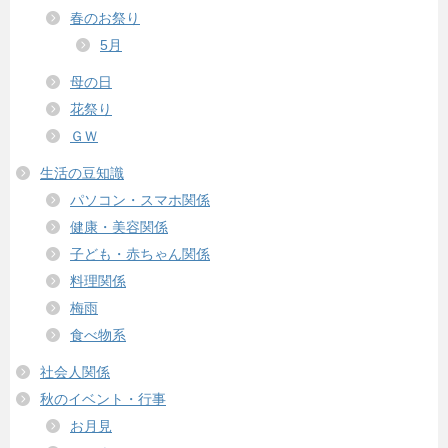
春のお祭り
5月
母の日
花祭り
ＧＷ
生活の豆知識
パソコン・スマホ関係
健康・美容関係
子ども・赤ちゃん関係
料理関係
梅雨
食べ物系
社会人関係
秋のイベント・行事
お月見