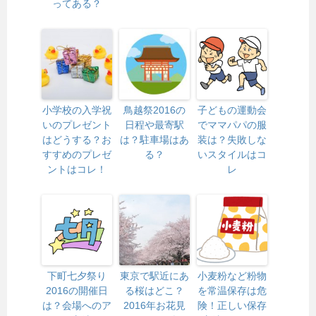
ってある？
小学校の入学祝
鳥越祭2016の
子どもの運動会
いのプレゼント
日程や最寄駅
でママパパの服
はどうする？お
は？駐車場はあ
装は？失敗しな
すすめのプレゼ
る？
いスタイルはコ
ントはコレ！
レ
下町七夕祭り
東京で駅近にあ
小麦粉など粉物
2016の開催日
る桜はどこ？
を常温保存は危
は？会場へのア
2016年お花見
険！正しい保存