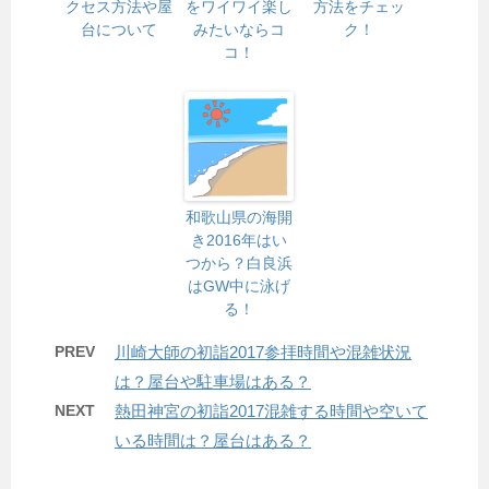
クセス方法や屋
をワイワイ楽し
方法をチェッ
台について
みたいならコ
ク！
コ！
和歌山県の海開
き2016年はい
つから？白良浜
はGW中に泳げ
る！
PREV
川崎大師の初詣2017参拝時間や混雑状況
は？屋台や駐車場はある？
NEXT
熱田神宮の初詣2017混雑する時間や空いて
いる時間は？屋台はある？