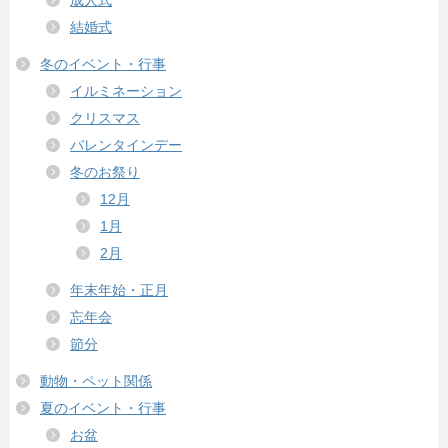
成人式
結婚式
冬のイベント・行事
イルミネーション
クリスマス
バレンタインデー
冬のお祭り
12月
1月
2月
年末年始・正月
忘年会
節分
動物・ペット関係
夏のイベント・行事
お盆