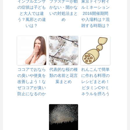
インフルエンザ
ファスナーが動
東京ドイツ村イ
の症状は子ども
かない・開かな
ルミネーション
と大人では違
いの対処法まと
2016開催期間
う？風邪との違
め
や入場料は？混
いは？
雑する時期は？
ココアでおなら
代表的な桜の種
れんこんで簡単
の臭いや便臭を
類の名前と花言
に作れる料理の
改善しよう！な
葉まとめ
レシピまとめ！
ぜココアが臭い
ビタミンCやミ
防止になるのか
ネラルを摂ろう