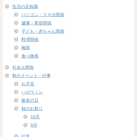
生活の豆知識
パソコン・スマホ関係
健康・美容関係
子ども・赤ちゃん関係
料理関係
梅雨
食べ物系
社会人関係
秋のイベント・行事
お月見
ハロウィン
敬老の日
秋のお祭り
10月
9月
紅葉