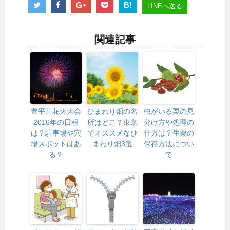
B!
LINEへ送る
関連記事
豊平川花火大会
ひまわり畑の名
虫がいる栗の見
2016年の日程
所はどこ？東京
分け方や処理の
は？駐車場や穴
でオススメなひ
仕方は？生栗の
場スポットはあ
まわり畑3選
保存方法につい
る？
て