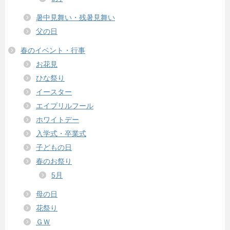
暑中見舞い・残暑見舞い
父の日
春のイベント・行事
お花見
ひな祭り
イースター
エイプリルフール
ホワイトデー
入学式・卒業式
子どもの日
春のお祭り
5月
母の日
花祭り
ＧＷ