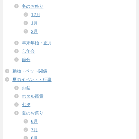
冬のお祭り
12月
1月
2月
年末年始・正月
忘年会
節分
動物・ペット関係
夏のイベント・行事
お盆
ホタル鑑賞
七夕
夏のお祭り
6月
7月
8月