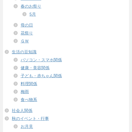
春のお祭り
5月
母の日
花祭り
ＧＷ
生活の豆知識
パソコン・スマホ関係
健康・美容関係
子ども・赤ちゃん関係
料理関係
梅雨
食べ物系
社会人関係
秋のイベント・行事
お月見