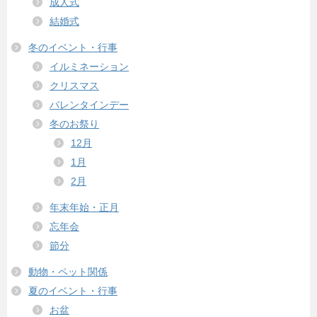
成人式
結婚式
冬のイベント・行事
イルミネーション
クリスマス
バレンタインデー
冬のお祭り
12月
1月
2月
年末年始・正月
忘年会
節分
動物・ペット関係
夏のイベント・行事
お盆