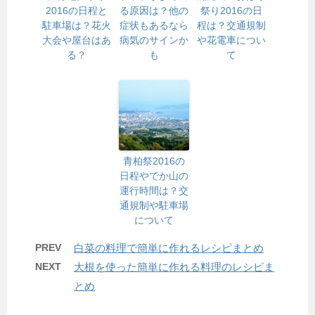
2016の日程と
る原因は？他の
祭り2016の日
駐車場は？花火
症状もあるなら
程は？交通規制
大会や屋台はあ
病気のサインか
や花電車につい
る？
も
て
青柏祭2016の
日程やでか山の
運行時間は？交
通規制や駐車場
について
PREV
白菜の料理で簡単に作れるレシピまとめ
NEXT
大根を使った簡単に作れる料理のレシピま
とめ