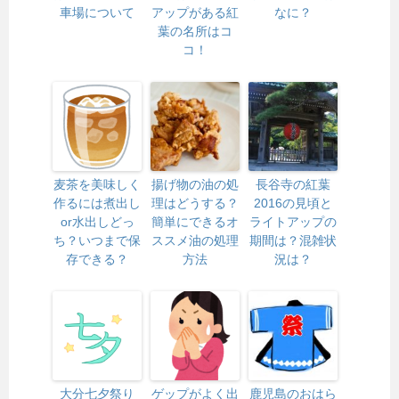
車場について
アップがある紅
なに？
葉の名所はコ
コ！
麦茶を美味しく
揚げ物の油の処
長谷寺の紅葉
作るには煮出し
理はどうする？
2016の見頃と
or水出しどっ
簡単にできるオ
ライトアップの
ち？いつまで保
ススメ油の処理
期間は？混雑状
存できる？
方法
況は？
大分七夕祭り
ゲップがよく出
鹿児島のおはら