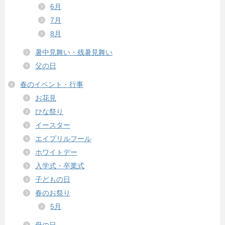
6月
7月
8月
暑中見舞い・残暑見舞い
父の日
春のイベント・行事
お花見
ひな祭り
イースター
エイプリルフール
ホワイトデー
入学式・卒業式
子どもの日
春のお祭り
5月
母の日