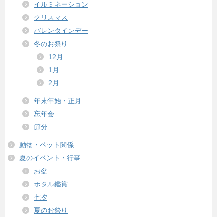
イルミネーション
クリスマス
バレンタインデー
冬のお祭り
12月
1月
2月
年末年始・正月
忘年会
節分
動物・ペット関係
夏のイベント・行事
お盆
ホタル鑑賞
七夕
夏のお祭り