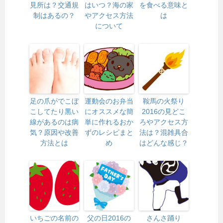
見所は？交通規
はいつ？海の家
を食べる意味と
制はあるの？
やアクセス方法
は
について
足の爪がでこぼ
運動会のお弁当
鞍馬の火祭り
こしてたり黒い
にオススメな簡
2016の見どこ
線があるのは病
単に作れるおか
ろやアクセス方
気？原因や改善
ずのレシピまと
法は？混雑具合
方法とは
め
はどんな感じ？
いちごの名前の
父の日2016の
さんさ踊り