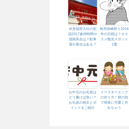
伏見稲荷大社の初
鳥羽赤崎祭り2016
詣2017参拝時間や
年の日程は？オス
混雑具合は？駐車
スメ観光スポット
場や屋台はある？
2選
お中元のお礼状は
イースターエッグ
どう書けば良い？
の作り方！卵の殻
お礼状の例文とポ
で簡単に可愛く作
イントをご紹介
れちゃう