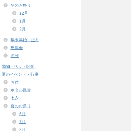
冬のお祭り
12月
1月
2月
年末年始・正月
忘年会
節分
動物・ペット関係
夏のイベント・行事
お盆
ホタル鑑賞
七夕
夏のお祭り
6月
7月
8月