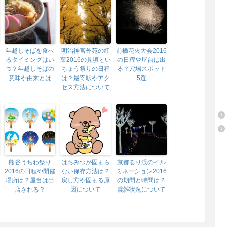
年越しそばを食べ
明治神宮外苑の紅
前橋花火大会2016
るタイミングはい
葉2016の見頃とい
の日程や屋台は出
つ？年越しそばの
ちょう祭りの日程
る？穴場スポット
意味や由来とは
は？最寄駅やアク
5選
セス方法について
熊谷うちわ祭り
はちみつが固まら
京都るり渓のイル
2016の日程や開催
ない保存方法は？
ミネーション2016
場所は？屋台は出
戻し方や固まる原
の期間と時間は？
店される？
因について
混雑状況について