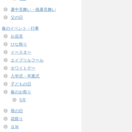
暑中見舞い・残暑見舞い
父の日
春のイベント・行事
お花見
ひな祭り
イースター
エイプリルフール
ホワイトデー
入学式・卒業式
子どもの日
春のお祭り
5月
母の日
花祭り
ＧＷ