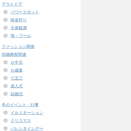
アウトドア
パワースポット
味覚狩り
天体観測
海・プール
ファッション関係
冠婚葬祭関連
お中元
お歳暮
七五三
成人式
結婚式
冬のイベント・行事
イルミネーション
クリスマス
バレンタインデー