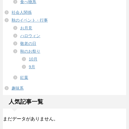
食べ物系
社会人関係
秋のイベント・行事
お月見
ハロウィン
敬老の日
秋のお祭り
10月
9月
紅葉
趣味系
人気記事一覧
まだデータがありません。