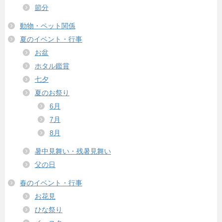
節分
動物・ペット関係
夏のイベント・行事
お盆
ホタル鑑賞
七夕
夏のお祭り
6月
7月
8月
暑中見舞い・残暑見舞い
父の日
春のイベント・行事
お花見
ひな祭り