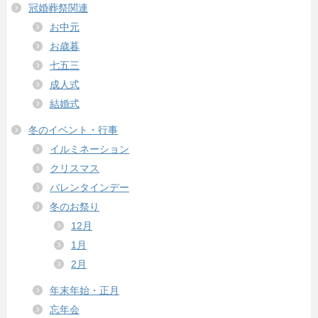
冠婚葬祭関連
お中元
お歳暮
七五三
成人式
結婚式
冬のイベント・行事
イルミネーション
クリスマス
バレンタインデー
冬のお祭り
12月
1月
2月
年末年始・正月
忘年会