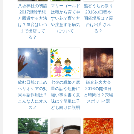
八坂神社の初詣
マリーゴールド
熊谷うちわ祭り
2017混雑予想
は種から育てや
2016の日程や
と回避する方法
すい花？育て方
開催場所は？屋
は？屋台はいつ
や注意する病気
台は出店され
まで出店して
について
る？
る？
飲む日焼け止め
七夕の織姫と彦
鎌倉花火大会
ヘリオケアの効
星の話や短冊に
2016の開催日
果や副作用は？
願い事を書く意
と時間は？穴場
こんな人にオス
味は？簡単に子
スポット4選
スメ
ども向けに説明