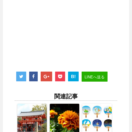
B!
LINEへ送る
関連記事