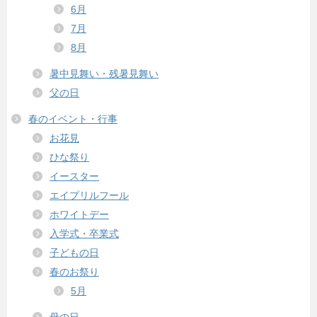
6月
7月
8月
暑中見舞い・残暑見舞い
父の日
春のイベント・行事
お花見
ひな祭り
イースター
エイプリルフール
ホワイトデー
入学式・卒業式
子どもの日
春のお祭り
5月
母の日