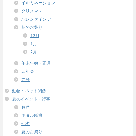
イルミネーション
クリスマス
バレンタインデー
冬のお祭り
12月
1月
2月
年末年始・正月
忘年会
節分
動物・ペット関係
夏のイベント・行事
お盆
ホタル鑑賞
七夕
夏のお祭り