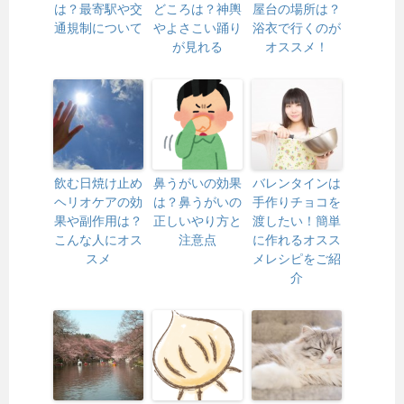
は？最寄駅や交
どころは？神輿
屋台の場所は？
通規制について
やよさこい踊り
浴衣で行くのが
が見れる
オススメ！
飲む日焼け止め
鼻うがいの効果
バレンタインは
ヘリオケアの効
は？鼻うがいの
手作りチョコを
果や副作用は？
正しいやり方と
渡したい！簡単
こんな人にオス
注意点
に作れるオスス
スメ
メレシピをご紹
介