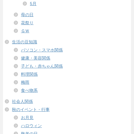
5月
母の日
花祭り
ＧＷ
生活の豆知識
パソコン・スマホ関係
健康・美容関係
子ども・赤ちゃん関係
料理関係
梅雨
食べ物系
社会人関係
秋のイベント・行事
お月見
ハロウィン
敬老の日