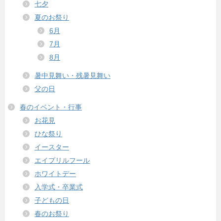
七夕
夏のお祭り
6月
7月
8月
暑中見舞い・残暑見舞い
父の日
春のイベント・行事
お花見
ひな祭り
イースター
エイプリルフール
ホワイトデー
入学式・卒業式
子どもの日
春のお祭り