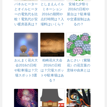
パネルヒーター
としまえんイル
安城七夕祭り
とオイルヒータ
ミネーション
2016の日程や
ーの電気代を比
2016の期間や
屋台は？駐車場
較！電気代が安
点灯時間は？入
や交通規制はあ
い暖房器具は？
場料はいくら？
るの？
おんまく花火大
柏崎花火大会
あじさい（紫陽
会2016の日程
2016の日程
花）の花言葉の
や駐車場は？穴
は？穴場スポッ
意味や由来とは
場スポット3選
トや駐車場はあ
る？