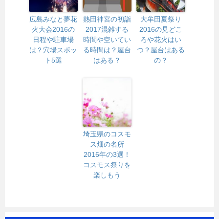
広島みなと夢花
熱田神宮の初詣
大牟田夏祭り
火大会2016の
2017混雑する
2016の見どこ
日程や駐車場
時間や空いてい
ろや花火はい
は？穴場スポッ
る時間は？屋台
つ？屋台はある
ト5選
はある？
の？
埼玉県のコスモ
ス畑の名所
2016年の3選！
コスモス祭りを
楽しもう